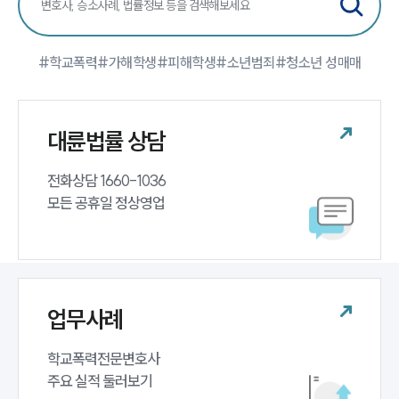
팀소개
#학교폭력
#가해학생
#피해학생
#소년범죄
#청소년 성매매
팀소개
대륜의 강점
오시는 길
대륜법률 상담
글로벌 파트너 로펌
고객의 소리
통합검색
전화상담 1660-1036 

AI대륜
모든 공휴일 정상영업
업무사례
주요 업무사례
사례분석/최신동향
업무사례
법률정보
법률지식인
고객후기
학교폭력전문변호사 

주요 실적 둘러보기