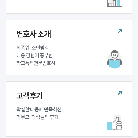
업무분야
학교폭력대응팀 업무
전체
변호사 소개
구성원 소개
학폭위, 소년범죄 

대응 경험이 풍부한 

학교폭력전문변호사
학교폭력전문변호사
소식/자료
언론보도
고객후기
공지사항
법률 블로그
확실한 대응에 만족하신 

법률서식
뉴스레터/브로슈어
학부모·학생들의 후기
세미나