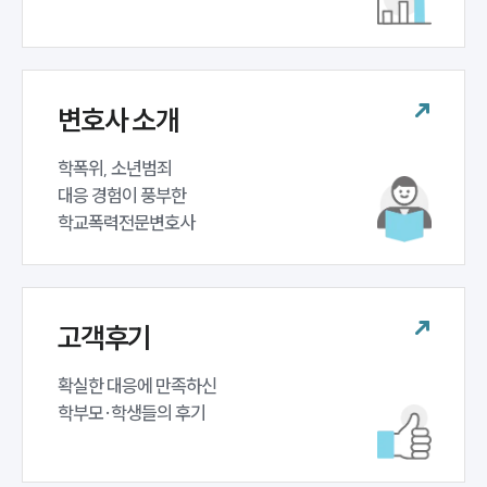
업무분야
학교폭력대응팀 업무
전체
변호사 소개
구성원 소개
학폭위, 소년범죄 

대응 경험이 풍부한 

학교폭력전문변호사
학교폭력전문변호사
소식/자료
언론보도
고객후기
공지사항
법률 블로그
확실한 대응에 만족하신 

법률서식
뉴스레터/브로슈어
학부모·학생들의 후기
세미나