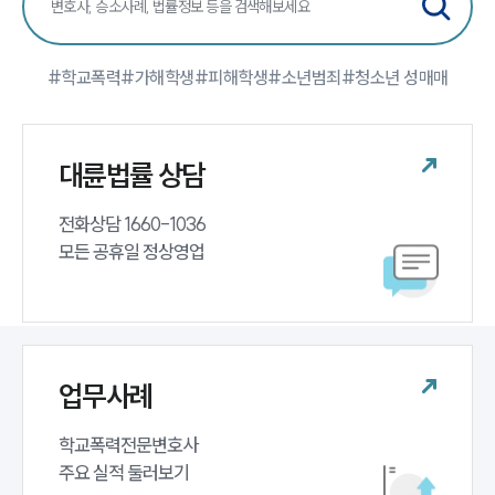
팀소개
#학교폭력
#가해학생
#피해학생
#소년범죄
#청소년 성매매
팀소개
대륜의 강점
오시는 길
대륜법률 상담
글로벌 파트너 로펌
고객의 소리
통합검색
전화상담 1660-1036 

AI대륜
모든 공휴일 정상영업
업무사례
주요 업무사례
사례분석/최신동향
업무사례
법률정보
법률지식인
고객후기
학교폭력전문변호사 

주요 실적 둘러보기