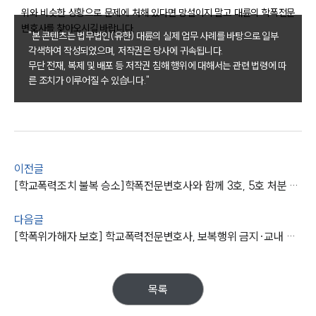
위와 비슷한 상황으로 문제에 처해 있다면 망설이지 말고 대륜의 학폭전문
변호사를 찾아오시길 바랍니다.
"본 콘텐츠는 법무법인(유한) 대륜의 실제 업무 사례를 바탕으로 일부
각색하여 작성되었으며, 저작권은 당사에 귀속됩니다.
무단 전재, 복제 및 배포 등 저작권 침해 행위에 대해서는 관련 법령에 따
른 조치가 이루어질 수 있습니다."
팀소개
팀소개
대륜의 강점
오시는 길
글로벌 파트너 로펌
이전글
고객의 소리
[학교폭력조치 불복 승소]학폭전문변호사와 함께 3호, 5호 처분 집행정지받은 의뢰인
통합검색
AI대륜
다음글
[학폭위가해자 보호] 학교폭력전문변호사, 보복행위 금지·교내 봉사 등 가벼운 처분받음
업무사례
주요 업무사례
목록
사례분석/최신동향
법률정보