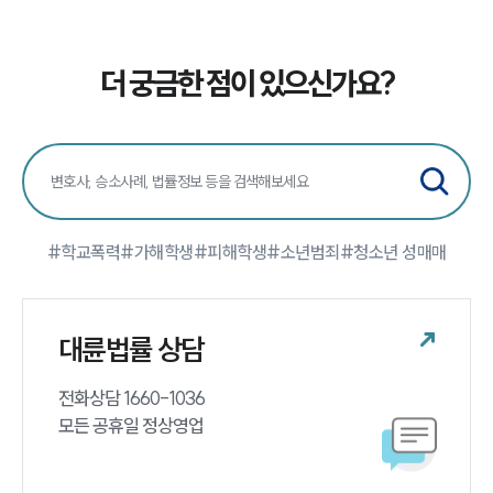
법률지식인
고객후기
더 궁금한 점이 있으신가요?
업무분야
학교폭력대응팀 업무
전체
구성원 소개
#학교폭력
#가해학생
#피해학생
#소년범죄
#청소년 성매매
학교폭력전문변호사
대륜법률 상담
소식/자료
전화상담 1660-1036 

언론보도
모든 공휴일 정상영업
공지사항
법률 블로그
법률서식