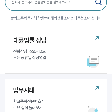
업무분야
학교폭력대응팀 업무
#학교폭력
#가해학생
#피해학생
#소년범죄
#청소년 성매매
전체
구성원 소개
대륜법률 상담
학교폭력전문변호사
전화상담 1660-1036 

모든 공휴일 정상영업
소식/자료
언론보도
공지사항
법률 블로그
업무사례
법률서식
뉴스레터/브로슈어
세미나
학교폭력전문변호사 

주요 실적 둘러보기