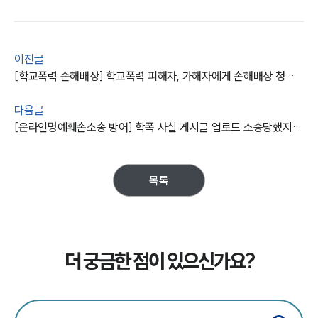
팀소개
이전글
팀소개
[학교폭력 손해배상] 학교폭력 피해자, 가해자에게 손해배상 청구 1천만 원 판결받아
대륜의 강점
오시는 길
다음글
글로벌 파트너 로펌
[온라인명예훼손소송 방어] 학폭 사실 게시글 업로드 소송당했지만, 평택학폭변호사의 조력으로 방어
고객의 소리
통합검색
AI대륜
목록
업무사례
주요 업무사례
사례분석/최신동향
더 궁금한 점이 있으신가요?
법률정보
법률지식인
고객후기