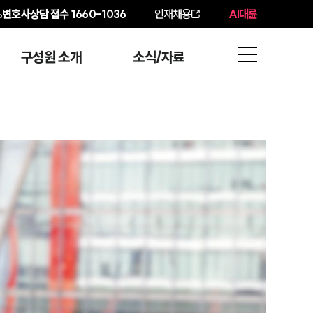
변호사상담 접수
1660-1036
인재채용
AI대륜
구성원 소개
소식/자료