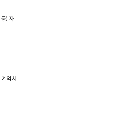
세미나
등) 자
대륜법률상담예약
대륜법률상담예약
의 계약서