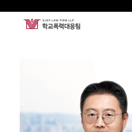
강대희
Senior Partner Attorney