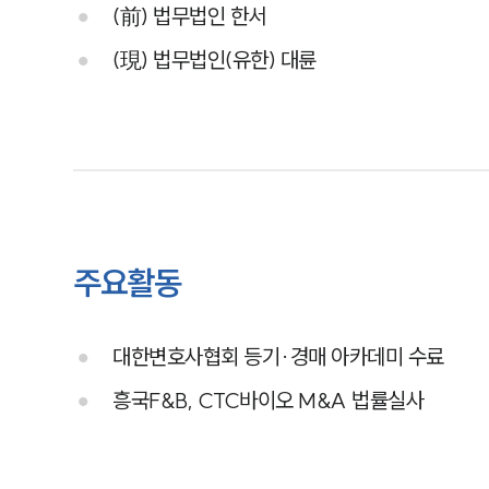
(前) 법무법인 한서
(現) 법무법인(유한) 대륜
주요활동
대한변호사협회 등기·경매 아카데미 수료
흥국F&B, CTC바이오 M&A 법률실사