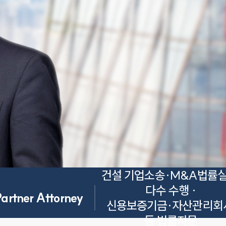
건설 기업소송·M&A법률실
다수 수행 ·

Partner Attorney
신용보증기금·자산관리회사
등 법률자문