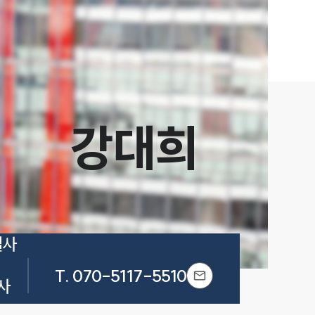
강대희
사 
T.
070-5117-5510
 