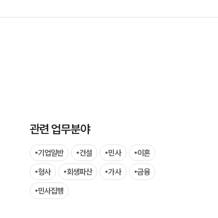
팀소개
팀소개
관련 업무분야
대륜의 강점
기업일반
건설
민사
이혼
오시는 길
형사
회생파산
가사
금융
글로벌 파트너 로펌
민사집행
고객의 소리
통합검색