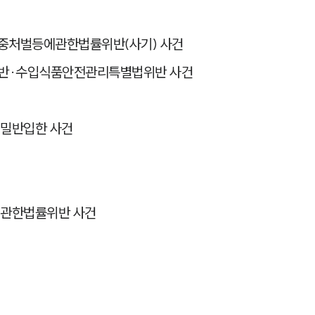
가중처벌등에관한법률위반(사기) 사건
위반·수입식품안전관리특별법위반 사건
 밀반입한 사건
에관한법률위반 사건