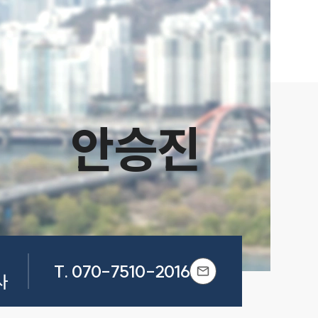
안승진


T.
070-7510-2016
사