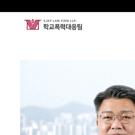
안승진
Senior Partner Attorney