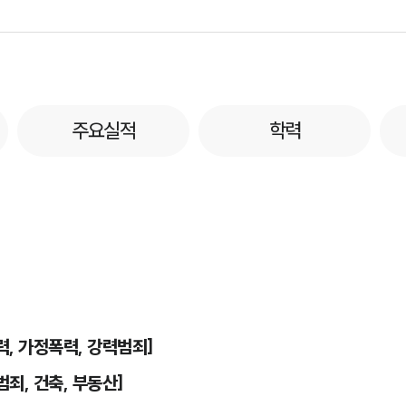
주요실적
학력
력, 가정폭력, 강력범죄]
범죄, 건축, 부동산]