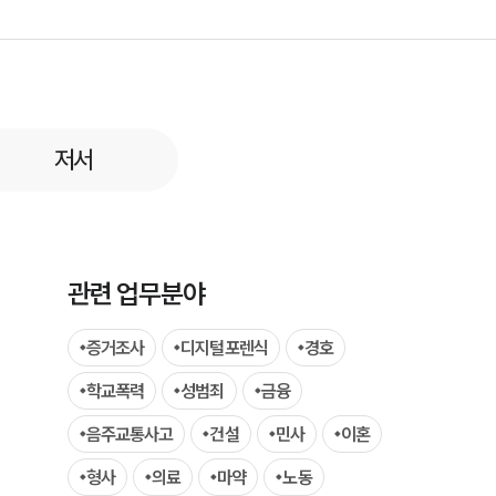
저서
팀소개
팀소개
관련 업무분야
대륜의 강점
증거조사
디지털포렌식
경호
오시는 길
학교폭력
성범죄
금융
글로벌 파트너 로펌
음주교통사고
건설
민사
이혼
고객의 소리
형사
의료
마약
노동
통합검색