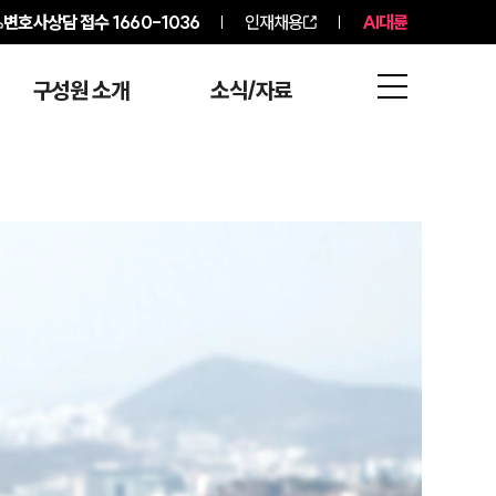
변호사상담 접수
1660-1036
인재채용
AI대륜
구성원 소개
소식/자료