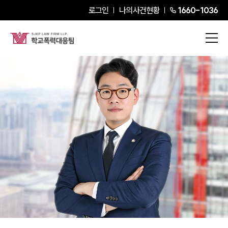
로그인
나의사건현황
1660-1036
임선준
Partner Attorney