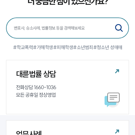
더 궁금한 점이 있으신가요?
학교폭력전문변호사
소식/자료
언론보도
공지사항
#학교폭력
#가해학생
#피해학생
#소년범죄
#청소년 성매매
법률 블로그
법률서식
뉴스레터/브로슈어
세미나
대륜법률 상담
대륜법률상담예약
전화상담 1660-1036 

모든 공휴일 정상영업
대륜법률상담예약
업무사례