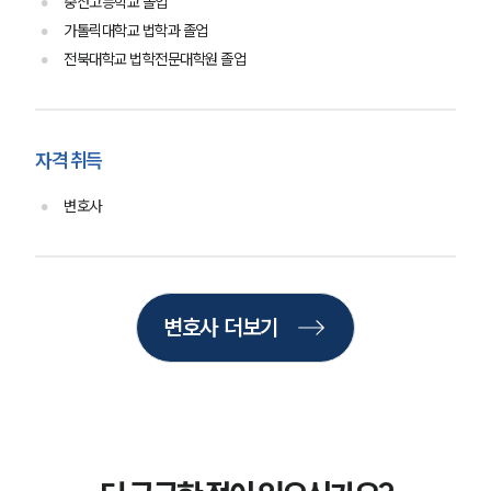
중산고등학교 졸업
고객의 소리
통합검색
가톨릭대학교 법학과 졸업
AI대륜
전북대학교 법학전문대학원 졸업
업무사례
자격 취득
주요 업무사례
사례분석/최신동향
법률정보
변호사
법률지식인
고객후기
업무분야
변호사 더보기
학교폭력대응팀 업무
전체
구성원 소개