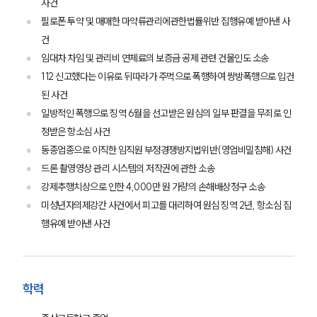
사건
필로폰 투약 및 매매한 마약류관리에관한법률위반 집행유예 받아낸 사
건
임대차 차임 및 관리비 연체료의 보증금 공제 관련 건물인도 소송
112 신고했다는 이유로 뒤따라가 주먹으로 폭행하여 쌍방폭행으로 입건
된 사건
일방적인 폭행으로 징역 6월을 선고받은 원심의 일부 판결을 무죄로 인
정받은 항소심 사건
동종업종으로 이직한 임직원 부정경쟁방지법위반(영업비밀침해) 사건
드론 촬영영상 관리 시스템의 저작권에 관한 소송
강제추행치상으로 인한 4,000만 원 가량의 손해배상청구 소송
미성년자의제강간 사건에서 피고를 대리하여 원심 징역 2년, 항소심 집
행유예 받아낸 사건
팀소개
팀소개
대륜의 강점
학력
오시는 길
글로벌 파트너 로펌