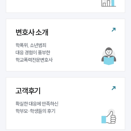
업무분야
학교폭력대응팀 업무
전체
변호사 소개
구성원 소개
학폭위, 소년범죄 

대응 경험이 풍부한 

학교폭력전문변호사
학교폭력전문변호사
소식/자료
언론보도
고객후기
공지사항
법률 블로그
확실한 대응에 만족하신 

법률서식
뉴스레터/브로슈어
학부모·학생들의 후기
세미나