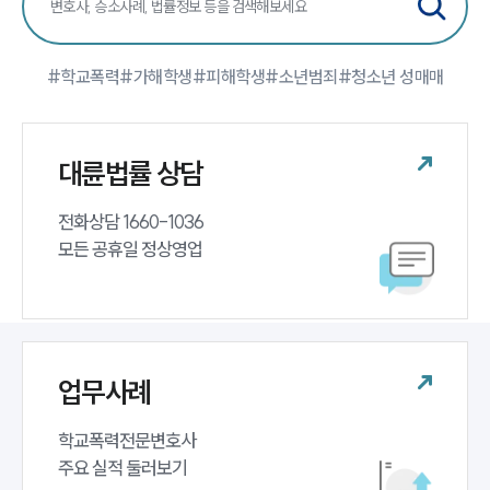
팀소개
#학교폭력
#가해학생
#피해학생
#소년범죄
#청소년 성매매
팀소개
대륜의 강점
오시는 길
대륜법률 상담
글로벌 파트너 로펌
고객의 소리
통합검색
전화상담 1660-1036 

AI대륜
모든 공휴일 정상영업
업무사례
주요 업무사례
사례분석/최신동향
업무사례
법률정보
법률지식인
고객후기
학교폭력전문변호사 

주요 실적 둘러보기