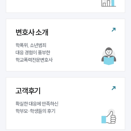
업무분야
학교폭력대응팀 업무
전체
변호사 소개
구성원 소개
학폭위, 소년범죄 

대응 경험이 풍부한 

학교폭력전문변호사
학교폭력전문변호사
소식/자료
언론보도
고객후기
공지사항
법률 블로그
확실한 대응에 만족하신 

법률서식
뉴스레터/브로슈어
학부모·학생들의 후기
세미나