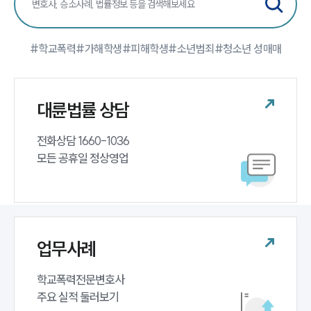
팀소개
#학교폭력
#가해학생
#피해학생
#소년범죄
#청소년 성매매
팀소개
대륜의 강점
오시는 길
대륜법률 상담
글로벌 파트너 로펌
고객의 소리
통합검색
전화상담 1660-1036 

AI대륜
모든 공휴일 정상영업
업무사례
주요 업무사례
사례분석/최신동향
업무사례
법률정보
법률지식인
고객후기
학교폭력전문변호사 

주요 실적 둘러보기