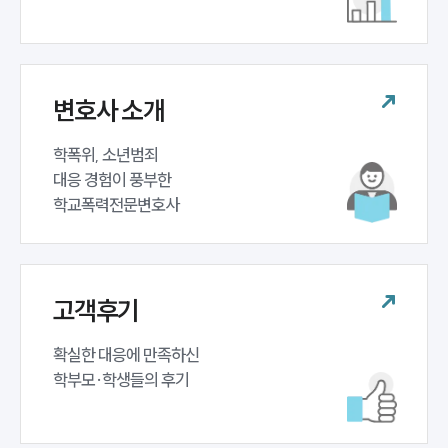
업무분야
학교폭력대응팀 업무
전체
변호사 소개
구성원 소개
학폭위, 소년범죄 

대응 경험이 풍부한 

학교폭력전문변호사
학교폭력전문변호사
소식/자료
언론보도
고객후기
공지사항
법률 블로그
확실한 대응에 만족하신 

법률서식
뉴스레터/브로슈어
학부모·학생들의 후기
세미나