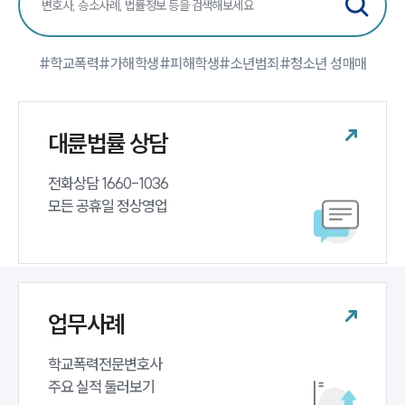
팀소개
#학교폭력
#가해학생
#피해학생
#소년범죄
#청소년 성매매
팀소개
대륜의 강점
오시는 길
대륜법률 상담
글로벌 파트너 로펌
고객의 소리
통합검색
전화상담 1660-1036 

AI대륜
모든 공휴일 정상영업
업무사례
주요 업무사례
사례분석/최신동향
업무사례
법률정보
법률지식인
고객후기
학교폭력전문변호사 

주요 실적 둘러보기