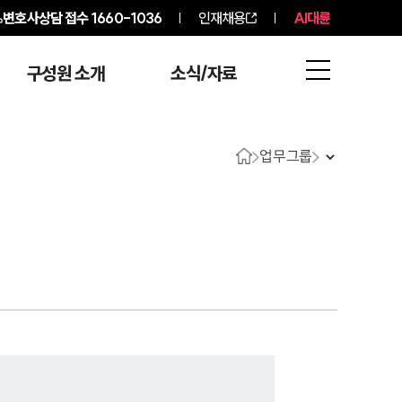
변호사상담 접수
1660-1036
인재채용
AI대륜
구성원 소개
소식/자료
업무그룹