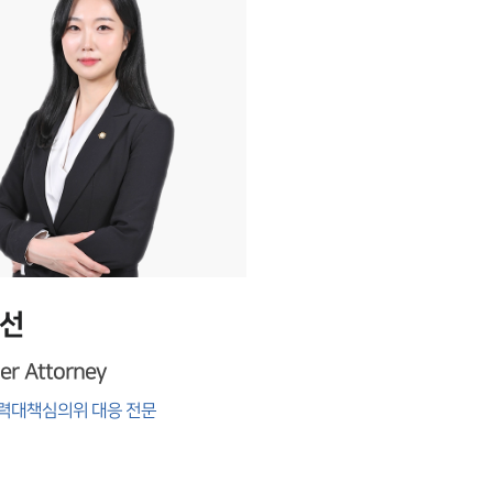
선
er Attorney
력대책심의위 대응 전문