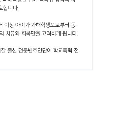
글로벌 파트너 로펌
고객의 소리
더 이상 아이가 가해학생으로부터 동
통합검색
AI대륜
검찰 출신 전문변호인단이 학교폭력 전
업무사례
주요 업무사례
사례분석/최신동향
법률정보
법률지식인
고객후기