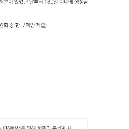
처분이 있었던 날부터 180일 이내에 행정심
회 중 한 곳에만 제출)
팀소개
팀소개
대륜의 강점
오시는 길
는 피해학생을 위해 학폭위 동석과 사